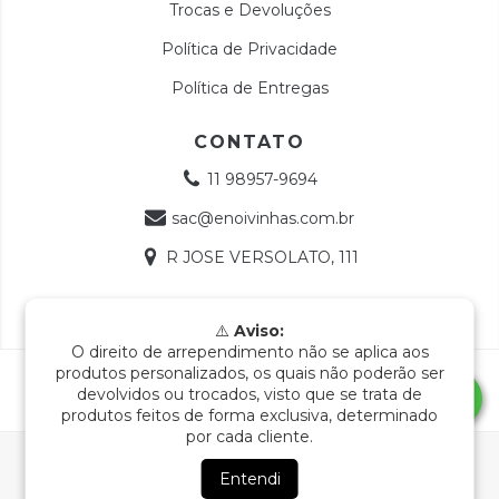
Trocas e Devoluções
Política de Privacidade
Política de Entregas
CONTATO
11 98957-9694
sac@enoivinhas.com.br
R JOSE VERSOLATO, 111
INFORMAÇÃO LEGAL
⚠️
Aviso:
O direito de arrependimento não se aplica aos
Copyright e-Noivinhas - 18768991000112 - 2026. Todos os
produtos personalizados, os quais não poderão ser
direitos reservados.
devolvidos ou trocados, visto que se trata de
produtos feitos de forma exclusiva, determinado
por cada cliente.
Ao navegar por este site
você aceita o uso de cookies
para agilizar a sua experiência de compra.
Entendi