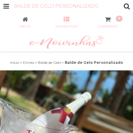
BALDE DE GELO PERSONALIZADO
0
INÍCIO
PRODUTOS
CARRINHO
Início
>
Drinks
>
Balde de Gelo
>
Balde de Gelo Personalizado