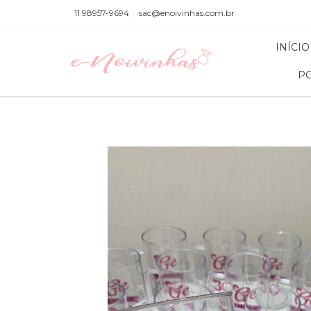
11 98957-9694
sac@enoivinhas.com.br
INÍCIO
PO