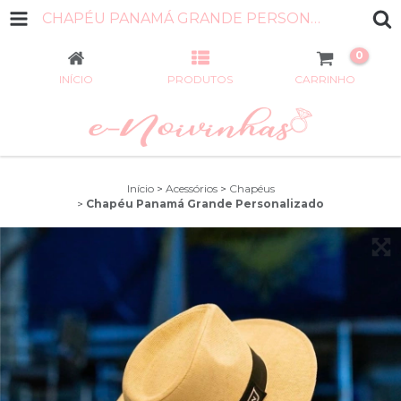
CHAPÉU PANAMÁ GRANDE PERSONALIZADO
0
INÍCIO
PRODUTOS
CARRINHO
Início
>
Acessórios
>
Chapéus
>
Chapéu Panamá Grande Personalizado