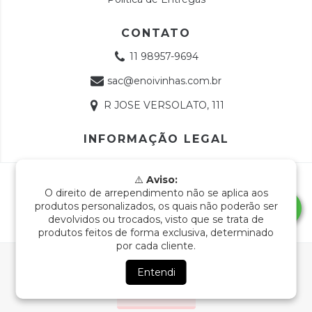
CONTATO
11 98957-9694
sac@enoivinhas.com.br
R JOSE VERSOLATO, 111
INFORMAÇÃO LEGAL
Copyright e-Noivinhas - 18768991000112 - 2026. Todos os
⚠️
Aviso:
direitos reservados.
O direito de arrependimento não se aplica aos
produtos personalizados, os quais não poderão ser
devolvidos ou trocados, visto que se trata de
produtos feitos de forma exclusiva, determinado
por cada cliente.
Ao navegar por este site
você aceita o uso de cookies
para agilizar a sua experiência de compra.
Entendi
ENTENDI