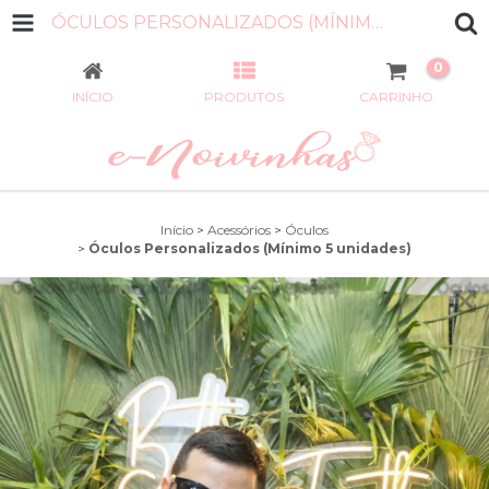
ÓCULOS PERSONALIZADOS (MÍNIMO 5 UNIDADES)
0
INÍCIO
PRODUTOS
CARRINHO
Início
>
Acessórios
>
Óculos
>
Óculos Personalizados (Mínimo 5 unidades)