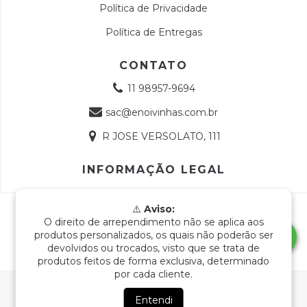
Política de Privacidade
Política de Entregas
CONTATO
11 98957-9694
sac@enoivinhas.com.br
R JOSE VERSOLATO, 111
INFORMAÇÃO LEGAL
Copyright e-Noivinhas - 18768991000112 - 2026. Todos os
⚠️
Aviso:
direitos reservados.
O direito de arrependimento não se aplica aos
produtos personalizados, os quais não poderão ser
devolvidos ou trocados, visto que se trata de
produtos feitos de forma exclusiva, determinado
por cada cliente.
Ao navegar por este site
você aceita o uso de cookies
para agilizar a sua experiência de compra.
Entendi