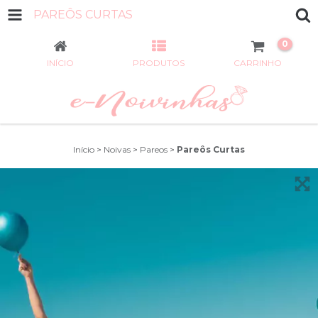
PAREÔS CURTAS
0
INÍCIO
PRODUTOS
CARRINHO
Início
>
Noivas
>
Pareos
>
Pareôs Curtas