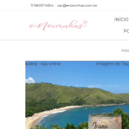
11 98957-9694
sac@enoivinhas.com.br
INÍCIO
PO
Iníci