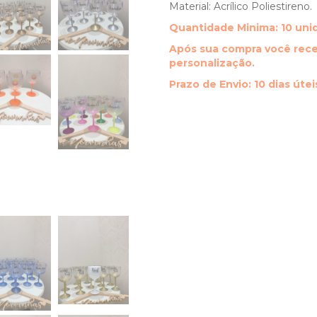
Material: Acrílico Poliestireno.
Quantidade Minima: 10 uni
Após sua compra você rece
personalização.
Prazo de Envio: 10 dias útei