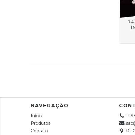
TA
(
NAVEGAÇÃO
CON
Início
11 
Produtos
sac
Contato
R J